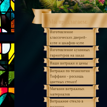
Мы предлагаем:
Изготовление
классических дверей-
купе и шкафов-купе
Изготовление кухонных
гарнитуров на заказ
Наши витражи и цены
Витражи по технологии
Тиффани - роскошь
цветных стекол!
Магазин витражных
материалов
Витражное стекло в
наличии