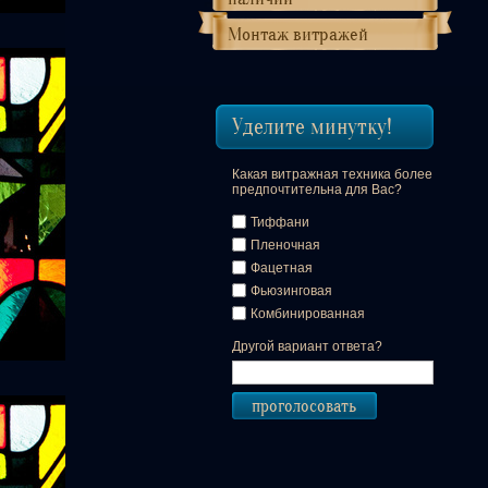
Монтаж витражей
Уделите минутку!
Какая витражная техника более
предпочтительна для Вас?
Тиффани
Пленочная
Фацетная
Фьюзинговая
Комбинированная
Другой вариант ответа?
проголосовать