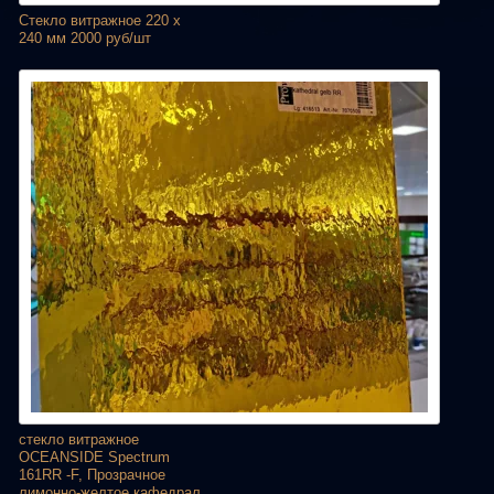
Стекло витражное 220 х
240 мм 2000 руб/шт
стекло витражное
OCEANSIDE Spectrum
161RR -F, Прозрачное
лимонно-желтое кафедрал